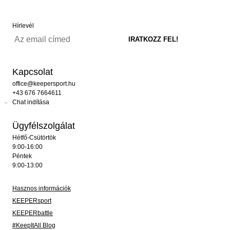
Hírlevél
Kapcsolat
office@keepersport.hu
+43 676 7664611
Chat indítása
Ügyfélszolgálat
Hétfő-Csütörtök
9:00-16:00
Péntek
9:00-13:00
Hasznos információk
KEEPERsport
KEEPERbattle
#KeepItAll Blog