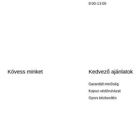
9:00-13:00
Kövess minket
Kedvező ajánlatok
Garantált minőség
Kapus védőruházat
Gyors kézbesítés
Profi feliratozás
Exkluzív kesztyűk
Akciós csomagok