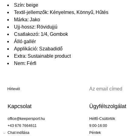
Szín: beige
Textil-jellemzők: Kényelmes, Könnyű, Hűtés
Márka: Jako
Ujj-hossz: Rövidujjú
Csatlakozó: 1/4, Gombok
Álló gallér
Applikáció: Szabadidő
Extra: Sustainable product
Nem: Férfi
Hírlevél
Kapcsolat
Ügyfélszolgálat
office@keepersport.hu
Hétfő-Csütörtök
+43 676 7664611
9:00-16:00
Chat indítása
Péntek