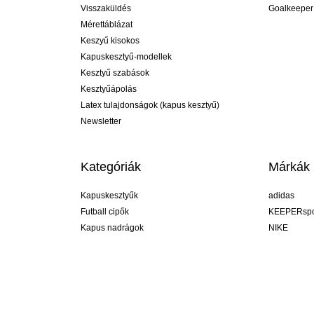
Visszaküldés
Goalkeeper
Mérettáblázat
Keszyű kisokos
Kapuskesztyű-modellek
Kesztyű szabások
Kesztyűápolás
Latex tulajdonságok (kapus kesztyű)
Newsletter
Kategóriák
Márkák
Kapuskesztyűk
adidas
Futball cipők
KEEPERspo
Kapus nadrágok
NIKE
Kapusmezek
Puma
Kapus alánadrág
REUSCH
Sells Goal
uhlsport
Elite Sport