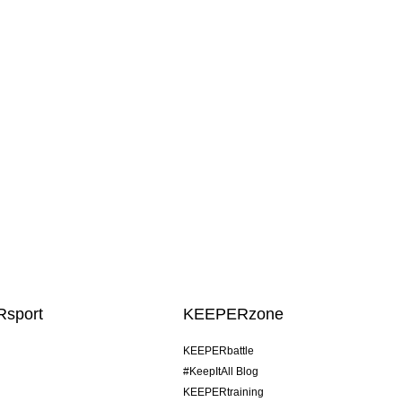
sport
KEEPERzone
KEEPERbattle
#KeepItAll Blog
KEEPERtraining