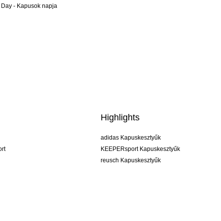
 Day - Kapusok napja
Highlights
adidas Kapuskesztyűk
rt
KEEPERsport Kapuskesztyűk
reusch Kapuskesztyűk
uhlsport Kapuskesztyűk
rehab Kapuskesztyűk
keeper
NIKE Kapuskesztyűk
PUMA Kapuskesztyűk
SELLS Kapuskesztyűk