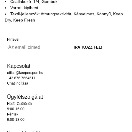
Csatlakozó: 1/4, Gombok
Varrat: kipihent
Textil-jellemzők: Atmungsaktivität, Kényelmes, Könnyű, Keep
Dry, Keep Fresh
Hírlevél
Kapcsolat
office@keepersport.hu
+43 676 7664611
Chat indítása
Ügyfélszolgálat
Hétfő-Csütörtök
9:00-16:00
Péntek
9:00-13:00