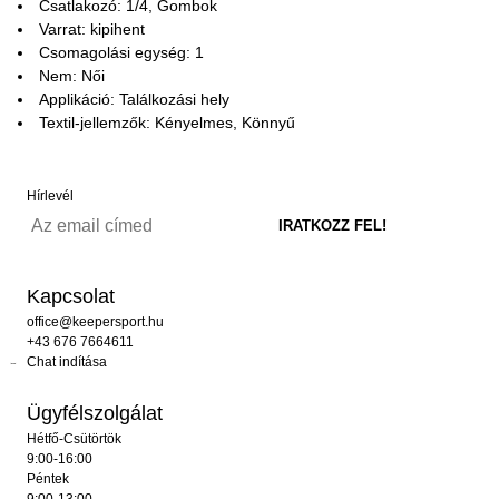
Csatlakozó: 1/4, Gombok
Varrat: kipihent
Csomagolási egység: 1
Nem: Női
Applikáció: Találkozási hely
Textil-jellemzők: Kényelmes, Könnyű
Hírlevél
Kapcsolat
office@keepersport.hu
+43 676 7664611
Chat indítása
Ügyfélszolgálat
Hétfő-Csütörtök
9:00-16:00
Péntek