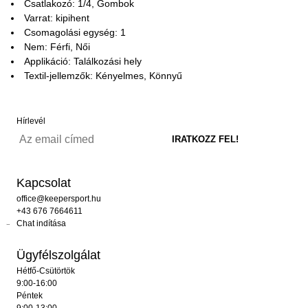
Csatlakozó: 1/4, Gombok
Varrat: kipihent
Csomagolási egység: 1
Nem: Férfi, Női
Applikáció: Találkozási hely
Textil-jellemzők: Kényelmes, Könnyű
Hírlevél
Kapcsolat
office@keepersport.hu
+43 676 7664611
Chat indítása
Ügyfélszolgálat
Hétfő-Csütörtök
9:00-16:00
Péntek