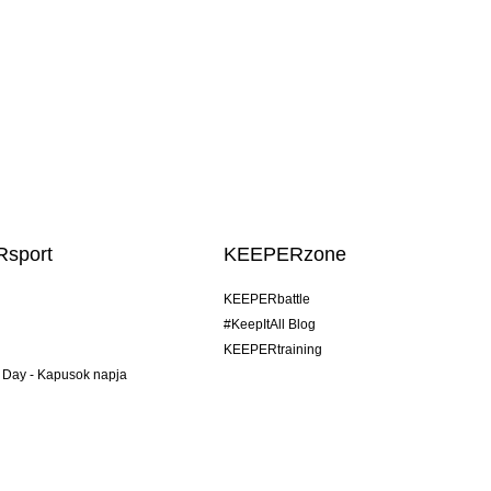
sport
KEEPERzone
KEEPERbattle
#KeepItAll Blog
KEEPERtraining
 Day - Kapusok napja