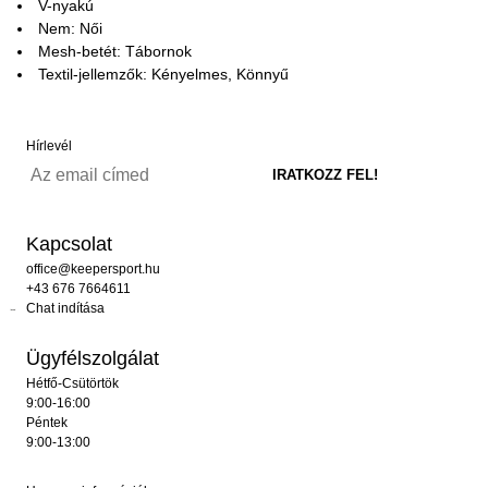
V-nyakú
Nem: Női
Mesh-betét: Tábornok
Textil-jellemzők: Kényelmes, Könnyű
Hírlevél
Kapcsolat
office@keepersport.hu
+43 676 7664611
Chat indítása
Ügyfélszolgálat
Hétfő-Csütörtök
9:00-16:00
Péntek
9:00-13:00