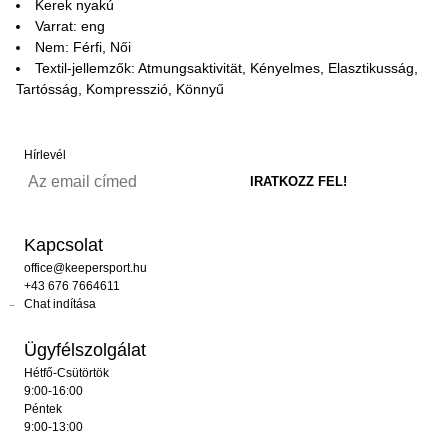
Kerek nyakú
Varrat: eng
Nem: Férfi, Női
Textil-jellemzők: Atmungsaktivität, Kényelmes, Elasztikusság,
Tartósság, Kompresszió, Könnyű
Hírlevél
Kapcsolat
office@keepersport.hu
+43 676 7664611
Chat indítása
Ügyfélszolgálat
Hétfő-Csütörtök
9:00-16:00
Péntek
9:00-13:00