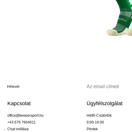
Hírlevél
Kapcsolat
Ügyfélszolgálat
office@keepersport.hu
Hétfő-Csütörtök
+43 676 7664611
9:00-16:00
Chat indítása
Péntek