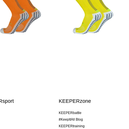
sport
KEEPERzone
KEEPERbattle
#KeepItAll Blog
KEEPERtraining