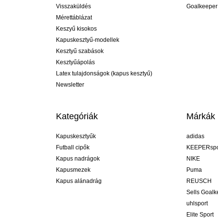
Visszaküldés
Goalkeeper
Mérettáblázat
Keszyű kisokos
Kapuskesztyű-modellek
Kesztyű szabások
Kesztyűápolás
Latex tulajdonságok (kapus kesztyű)
Newsletter
Kategóriák
Márkák
Kapuskesztyűk
adidas
Futball cipők
KEEPERspo
Kapus nadrágok
NIKE
Kapusmezek
Puma
Kapus alánadrág
REUSCH
Sells Goal
uhlsport
Elite Sport