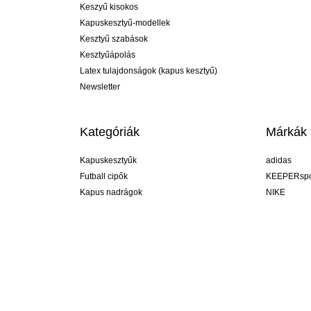
Keszyű kisokos
Kapuskesztyű-modellek
Kesztyű szabások
Kesztyűápolás
Latex tulajdonságok (kapus kesztyű)
Newsletter
Kategóriák
Márkák
Kapuskesztyűk
adidas
Futball cipők
KEEPERspo
Kapus nadrágok
NIKE
Kapusmezek
Puma
Kapus alánadrág
REUSCH
Sells Goal
uhlsport
Elite Sport
rehab