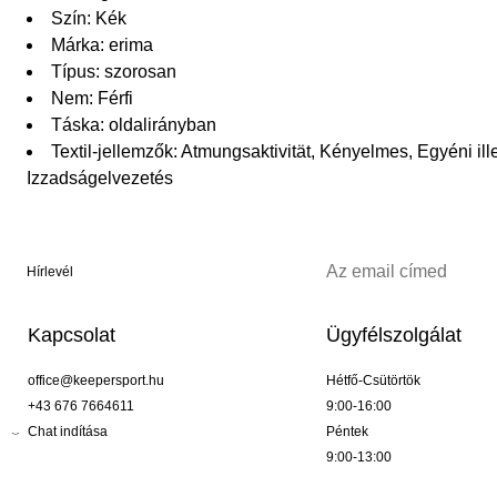
Szín: Kék
Márka: erima
Típus: szorosan
Nem: Férfi
Táska: oldalirányban
Textil-jellemzők: Atmungsaktivität, Kényelmes, Egyéni il
Izzadságelvezetés
Hírlevél
Kapcsolat
Ügyfélszolgálat
office@keepersport.hu
Hétfő-Csütörtök
+43 676 7664611
9:00-16:00
Chat indítása
Péntek
9:00-13:00