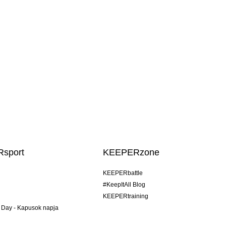
sport
KEEPERzone
KEEPERbattle
#KeepItAll Blog
KEEPERtraining
 Day - Kapusok napja