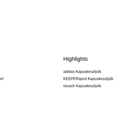
Highlights
adidas Kapuskesztyűk
rt
KEEPERsport Kapuskesztyűk
reusch Kapuskesztyűk
uhlsport Kapuskesztyűk
rehab Kapuskesztyűk
keeper
NIKE Kapuskesztyűk
PUMA Kapuskesztyűk
SELLS Kapuskesztyűk