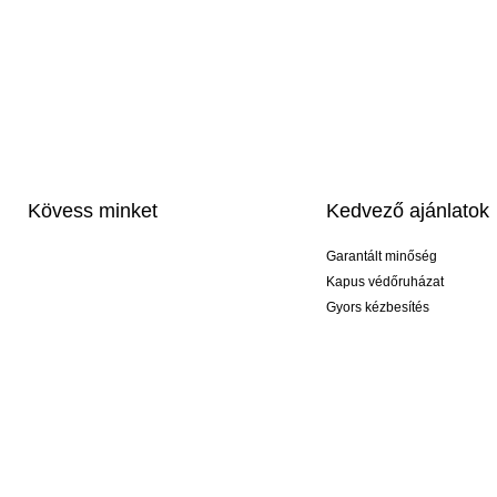
Kövess minket
Kedvező ajánlatok
Garantált minőség
Kapus védőruházat
Gyors kézbesítés
Profi feliratozás
Exkluzív kesztyűk
Akciós csomagok