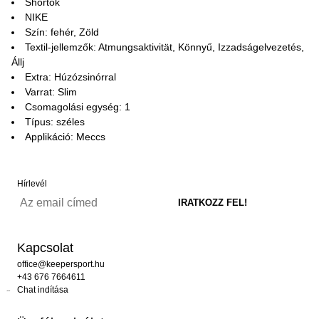
Shortok
NIKE
Szín: fehér, Zöld
Textil-jellemzők: Atmungsaktivität, Könnyű, Izzadságelvezetés,
Állj
Extra: Húzózsinórral
Varrat: Slim
Csomagolási egység: 1
Típus: széles
Applikáció: Meccs
Hírlevél
Kapcsolat
office@keepersport.hu
+43 676 7664611
Chat indítása