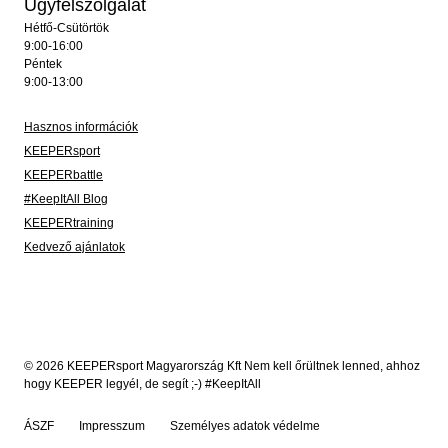
Ügyfélszolgálat
Hétfő-Csütörtök
9:00-16:00
Péntek
9:00-13:00
Hasznos információk
KEEPERsport
KEEPERbattle
#KeepItAll Blog
KEEPERtraining
Kedvező ajánlatok
© 2026 KEEPERsport Magyarország Kft Nem kell őrültnek lenned, ahhoz
hogy KEEPER legyél, de segít ;-) #KeepItAll
ÁSZF
Impresszum
Személyes adatok védelme