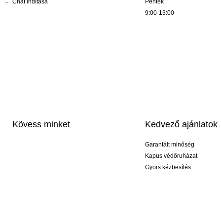
Chat indítása
Péntek
9:00-13:00
Kövess minket
Kedvező ajánlatok
Garantált minőség
Kapus védőruházat
Gyors kézbesítés
Profi feliratozás
Exkluzív kesztyűk
Akciós csomagok