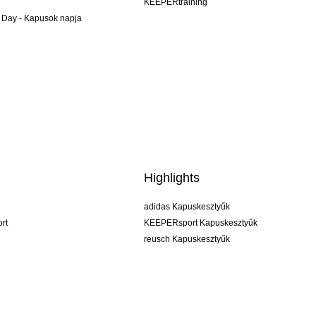
KEEPERtraining
 Day - Kapusok napja
Highlights
adidas Kapuskesztyűk
rt
KEEPERsport Kapuskesztyűk
reusch Kapuskesztyűk
uhlsport Kapuskesztyűk
rehab Kapuskesztyűk
keeper
NIKE Kapuskesztyűk
PUMA Kapuskesztyűk