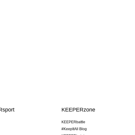
sport
KEEPERzone
KEEPERbattle
#KeepItAll Blog