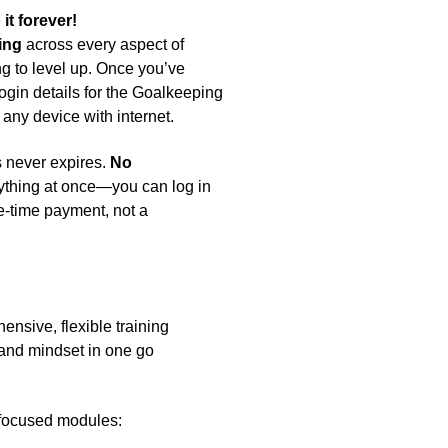
t forever!
ing
across every aspect of
 to level up. Once you’ve
ogin details for the Goalkeeping
any device with internet.
 never expires.
No
ything at once—you can log in
e-time payment, not a
sive, flexible training
 and mindset in one go
r focused modules: