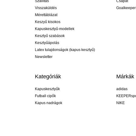
Szállítás
Csapat
Visszaküldés
Goalkeeper
Mérettáblázat
Keszyű kisokos
Kapuskesztyű-modellek
Kesztyű szabások
Kesztyűápolás
Latex tulajdonságok (kapus kesztyű)
Newsletter
Kategóriák
Márkák
Kapuskesztyűk
adidas
Futball cipők
KEEPERspo
Kapus nadrágok
NIKE
Kapusmezek
Puma
Kapus alánadrág
REUSCH
Sells Goal
uhlsport