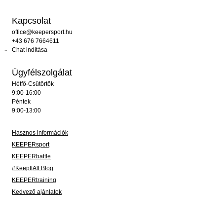
Kapcsolat
office@keepersport.hu
+43 676 7664611
Chat indítása
Ügyfélszolgálat
Hétfő-Csütörtök
9:00-16:00
Péntek
9:00-13:00
Hasznos információk
KEEPERsport
KEEPERbattle
#KeepItAll Blog
KEEPERtraining
Kedvező ajánlatok