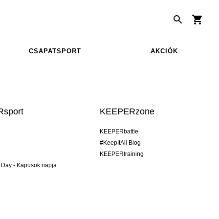
CSAPATSPORT
AKCIÓK
sport
KEEPERzone
KEEPERbattle
#KeepItAll Blog
KEEPERtraining
 Day - Kapusok napja