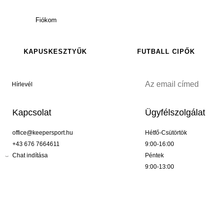
Fiókom
KAPUSKESZTYŰK
FUTBALL CIPŐK
Hírlevél
Kapcsolat
Ügyfélszolgálat
office@keepersport.hu
Hétfő-Csütörtök
+43 676 7664611
9:00-16:00
Chat indítása
Péntek
9:00-13:00