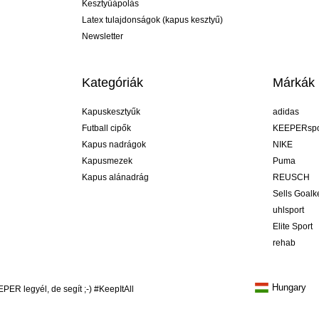
Kesztyűápolás
Latex tulajdonságok (kapus kesztyű)
Newsletter
Kategóriák
Márkák
Kapuskesztyűk
adidas
Futball cipők
KEEPERspo
Kapus nadrágok
NIKE
Kapusmezek
Puma
Kapus alánadrág
REUSCH
Sells Goal
uhlsport
Elite Sport
rehab
Hungary
R legyél, de segít ;-) #KeepItAll