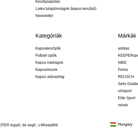
Kesztyűápolás
Latex tulajdonságok (kapus kesztyű)
Newsletter
Kategóriák
Márkák
Kapuskesztyűk
adidas
Futball cipők
KEEPERspo
Kapus nadrágok
NIKE
Kapusmezek
Puma
Kapus alánadrág
REUSCH
Sells Goal
uhlsport
Elite Sport
rehab
Hungary
R legyél, de segít ;-) #KeepItAll