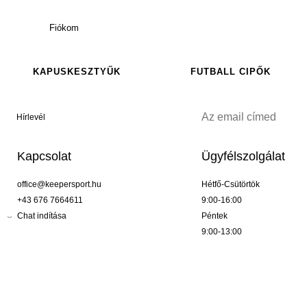
Fiókom
KAPUSKESZTYŰK
FUTBALL CIPŐK
Hírlevél
Kapcsolat
Ügyfélszolgálat
office@keepersport.hu
Hétfő-Csütörtök
+43 676 7664611
9:00-16:00
Chat indítása
Péntek
9:00-13:00