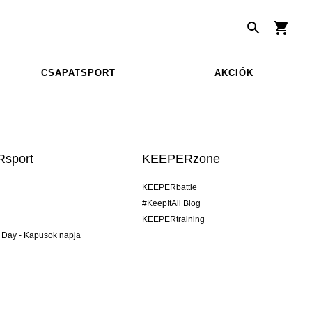
CSAPATSPORT
AKCIÓK
sport
KEEPERzone
KEEPERbattle
#KeepItAll Blog
KEEPERtraining
 Day - Kapusok napja