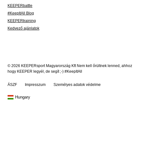
KEEPERbattle
#KeepItAll Blog
KEEPERtraining
Kedvező ajánlatok
© 2026 KEEPERsport Magyarország Kft Nem kell őrültnek lenned, ahhoz
hogy KEEPER legyél, de segít ;-) #KeepItAll
ÁSZF
Impresszum
Személyes adatok védelme
Hungary