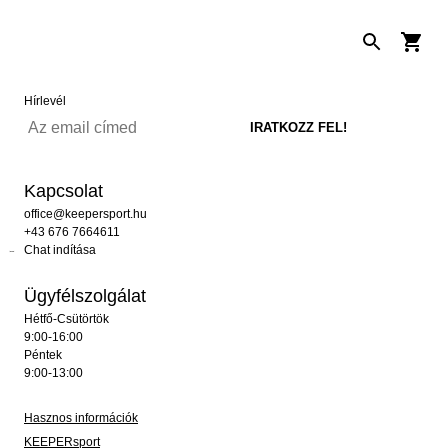
Hírlevél
Kapcsolat
office@keepersport.hu
+43 676 7664611
Chat indítása
Ügyfélszolgálat
Hétfő-Csütörtök
9:00-16:00
Péntek
9:00-13:00
Hasznos információk
KEEPERsport