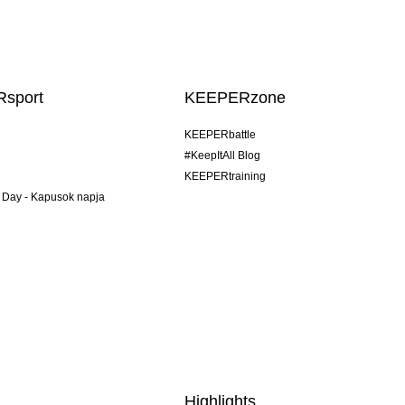
sport
KEEPERzone
KEEPERbattle
#KeepItAll Blog
KEEPERtraining
 Day - Kapusok napja
Highlights