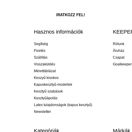
Hasznos információk
KEEPER
Segítség
Rólunk
Fizetés
Áruház
Szállítás
Csapat
Visszaküldés
Goalkeeper
Mérettáblázat
Keszyű kisokos
Kapuskesztyű-modellek
Kesztyű szabások
Kesztyűápolás
Latex tulajdonságok (kapus kesztyű)
Newsletter
Kategóriák
Márkák