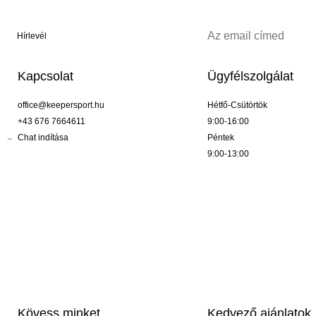
Hírlevél
Kapcsolat
Ügyfélszolgálat
office@keepersport.hu
Hétfő-Csütörtök
+43 676 7664611
9:00-16:00
Chat indítása
Péntek
9:00-13:00
Kövess minket
Kedvező ajánlatok