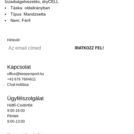
Izzadságelvezetés, dryCELL
Táska: oldalirányban
Típus: Mandzsetta
Nem: Férfi
Hírlevél
Kapcsolat
office@keepersport.hu
+43 676 7664611
Chat indítása
Ügyfélszolgálat
Hétfő-Csütörtök
9:00-16:00
Péntek
9:00-13:00