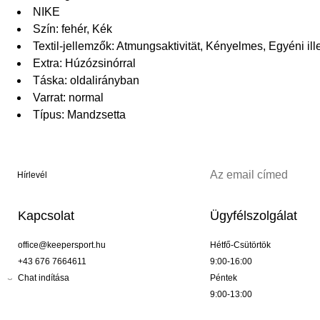
NIKE
Szín: fehér, Kék
Textil-jellemzők: Atmungsaktivität, Kényelmes, Egyéni il
Extra: Húzózsinórral
Táska: oldalirányban
Varrat: normal
Típus: Mandzsetta
Hírlevél
Kapcsolat
Ügyfélszolgálat
office@keepersport.hu
Hétfő-Csütörtök
+43 676 7664611
9:00-16:00
Chat indítása
Péntek
9:00-13:00