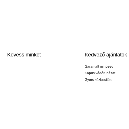
Kövess minket
Kedvező ajánlatok
Garantált minőség
Kapus védőruházat
Gyors kézbesítés
Profi feliratozás
Exkluzív kesztyűk
Akciós csomagok