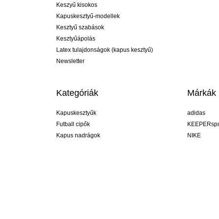
Keszyű kisokos
Kapuskesztyű-modellek
Kesztyű szabások
Kesztyűápolás
Latex tulajdonságok (kapus kesztyű)
Newsletter
Kategóriák
Márkák
Kapuskesztyűk
adidas
Futball cipők
KEEPERspo
Kapus nadrágok
NIKE
Kapusmezek
Puma
Kapus alánadrág
REUSCH
Sells Goal
uhlsport
Elite Sport
rehab