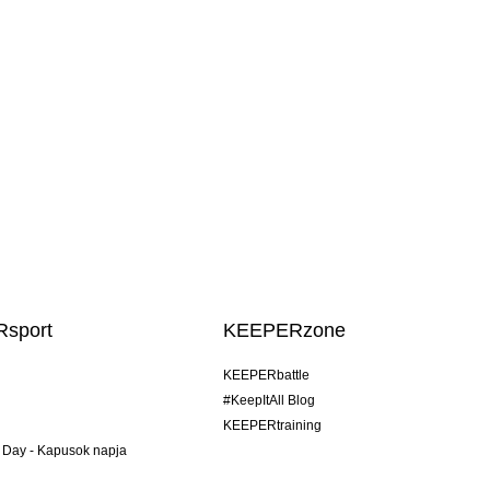
sport
KEEPERzone
KEEPERbattle
#KeepItAll Blog
KEEPERtraining
 Day - Kapusok napja