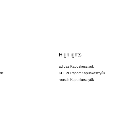
Highlights
adidas Kapuskesztyűk
rt
KEEPERsport Kapuskesztyűk
reusch Kapuskesztyűk
uhlsport Kapuskesztyűk
rehab Kapuskesztyűk
keeper
NIKE Kapuskesztyűk
PUMA Kapuskesztyűk
SELLS Kapuskesztyűk