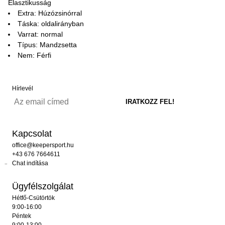
Elasztikusság
Extra: Húzózsinórral
Táska: oldalirányban
Varrat: normal
Típus: Mandzsetta
Nem: Férfi
Hírlevél
Kapcsolat
office@keepersport.hu
+43 676 7664611
Chat indítása
Ügyfélszolgálat
Hétfő-Csütörtök
9:00-16:00
Péntek