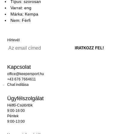
Típus: szorosan
Varrat: eng
Márka: Kempa
Nem: Férfi
Hírlevél
Kapcsolat
office@keepersport.hu
+43 676 7664611
Chat indítása
Ügyfélszolgálat
Hétfő-Csütörtök
9:00-16:00
Péntek
9:00-13:00