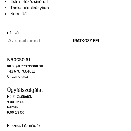
Extra: Húzózsinórral
Táska: oldalirányban
Nem: Női
Hírlevél
Kapcsolat
office@keepersport.hu
+43 676 7664611
Chat indítása
Ügyfélszolgálat
Hétfő-Csütörtök
9:00-16:00
Péntek
9:00-13:00
Hasznos információk