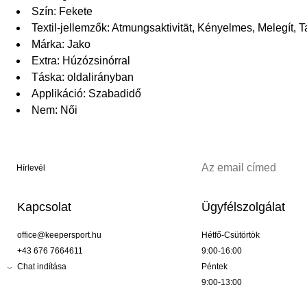
Szín: Fekete
Textil-jellemzők: Atmungsaktivität, Kényelmes, Melegít, 
Márka: Jako
Extra: Húzózsinórral
Táska: oldalirányban
Applikáció: Szabadidő
Nem: Női
Hírlevél
Kapcsolat
Ügyfélszolgálat
office@keepersport.hu
Hétfő-Csütörtök
+43 676 7664611
9:00-16:00
Chat indítása
Péntek
9:00-13:00