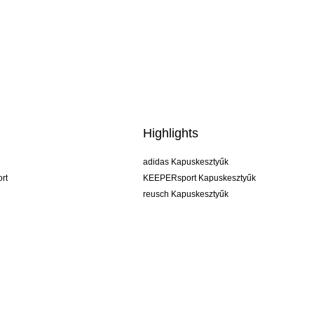
Highlights
adidas Kapuskesztyűk
rt
KEEPERsport Kapuskesztyűk
reusch Kapuskesztyűk
uhlsport Kapuskesztyűk
rehab Kapuskesztyűk
keeper
NIKE Kapuskesztyűk
PUMA Kapuskesztyűk
SELLS Kapuskesztyűk