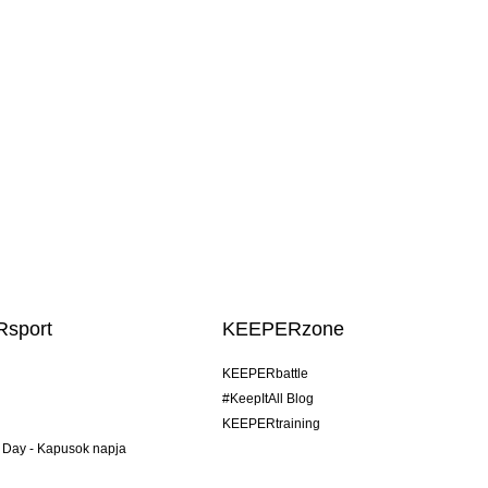
sport
KEEPERzone
KEEPERbattle
#KeepItAll Blog
KEEPERtraining
 Day - Kapusok napja