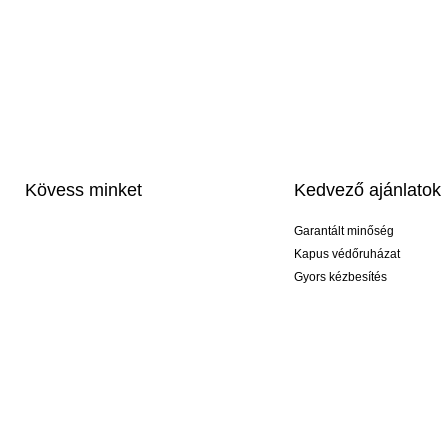
Kövess minket
Kedvező ajánlatok
Garantált minőség
Kapus védőruházat
Gyors kézbesítés
Profi feliratozás
Exkluzív kesztyűk
Akciós csomagok