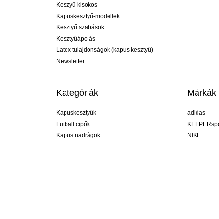
Keszyű kisokos
Kapuskesztyű-modellek
Kesztyű szabások
Kesztyűápolás
Latex tulajdonságok (kapus kesztyű)
Newsletter
Kategóriák
Márkák
Kapuskesztyűk
adidas
Futball cipők
KEEPERspo
Kapus nadrágok
NIKE
Kapusmezek
Puma
Kapus alánadrág
REUSCH
Sells Goal
uhlsport
Elite Sport
rehab