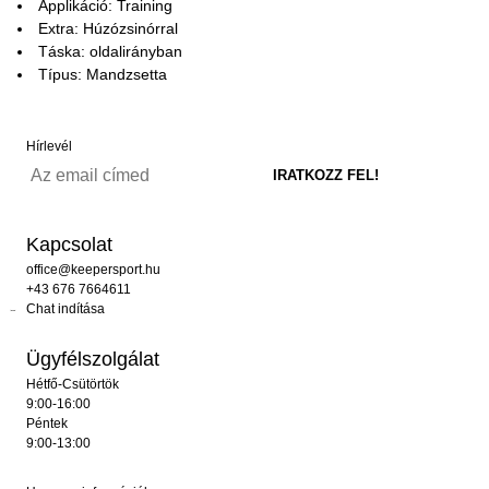
Applikáció: Training
Extra: Húzózsinórral
Táska: oldalirányban
Típus: Mandzsetta
Hírlevél
Kapcsolat
office@keepersport.hu
+43 676 7664611
Chat indítása
Ügyfélszolgálat
Hétfő-Csütörtök
9:00-16:00
Péntek
9:00-13:00