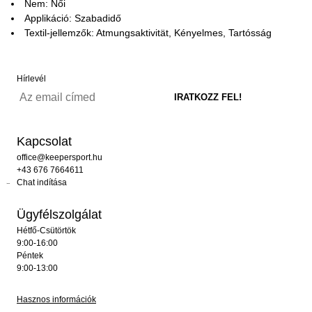
Nem: Női
Applikáció: Szabadidő
Textil-jellemzők: Atmungsaktivität, Kényelmes, Tartósság
Hírlevél
Kapcsolat
office@keepersport.hu
+43 676 7664611
Chat indítása
Ügyfélszolgálat
Hétfő-Csütörtök
9:00-16:00
Péntek
9:00-13:00
Hasznos információk