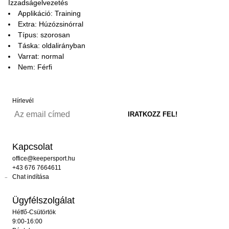
Izzadságelvezetés
Applikáció: Training
Extra: Húzózsinórral
Típus: szorosan
Táska: oldalirányban
Varrat: normal
Nem: Férfi
Hírlevél
Kapcsolat
office@keepersport.hu
+43 676 7664611
Chat indítása
Ügyfélszolgálat
Hétfő-Csütörtök
9:00-16:00