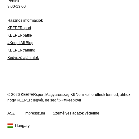
Péntek
9:00-13:00
Hasznos információk
KEEPERsport
KEEPERbattle
#KeepItAll Blog
KEEPERtraining
Kedvező ajánlatok
© 2026 KEEPERsport Magyarország Kft Nem kell őrültnek lenned, ahhoz
hogy KEEPER legyél, de segít ;-) #KeepItAll
ÁSZF
Impresszum
Személyes adatok védelme
Hungary