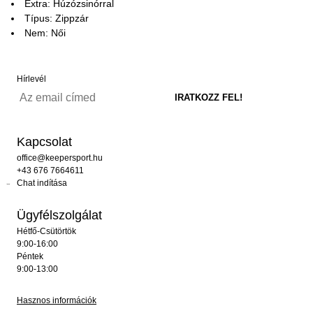
Extra: Húzózsinórral
Típus: Zippzár
Nem: Női
Hírlevél
Kapcsolat
office@keepersport.hu
+43 676 7664611
Chat indítása
Ügyfélszolgálat
Hétfő-Csütörtök
9:00-16:00
Péntek
9:00-13:00
Hasznos információk