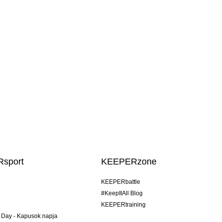
sport
KEEPERzone
KEEPERbattle
#KeepItAll Blog
KEEPERtraining
 Day - Kapusok napja