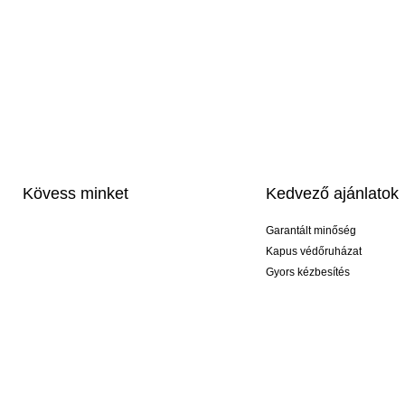
Kövess minket
Kedvező ajánlatok
Garantált minőség
Kapus védőruházat
Gyors kézbesítés
Profi feliratozás
Exkluzív kesztyűk
Akciós csomagok