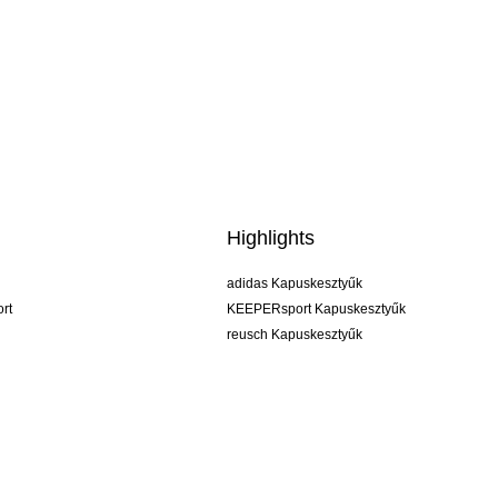
Highlights
adidas Kapuskesztyűk
rt
KEEPERsport Kapuskesztyűk
reusch Kapuskesztyűk
uhlsport Kapuskesztyűk
rehab Kapuskesztyűk
keeper
NIKE Kapuskesztyűk
PUMA Kapuskesztyűk
SELLS Kapuskesztyűk