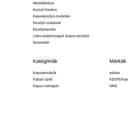
Mérettáblázat
Keszyű kisokos
Kapuskesztyű-modellek
Kesztyű szabások
Kesztyűápolás
Latex tulajdonságok (kapus kesztyű)
Newsletter
Kategóriák
Márkák
Kapuskesztyűk
adidas
Futball cipők
KEEPERspo
Kapus nadrágok
NIKE
Kapusmezek
Puma
Kapus alánadrág
REUSCH
Sells Goal
uhlsport
Elite Sport
rehab