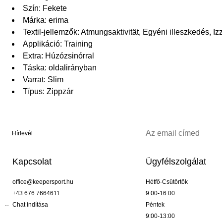
Szín: Fekete
Márka: erima
Textil-jellemzők: Atmungsaktivität, Egyéni illeszkedés, Iz
Applikáció: Training
Extra: Húzózsinórral
Táska: oldalirányban
Varrat: Slim
Típus: Zippzár
Hírlevél
Kapcsolat
Ügyfélszolgálat
office@keepersport.hu
Hétfő-Csütörtök
+43 676 7664611
9:00-16:00
Chat indítása
Péntek
9:00-13:00