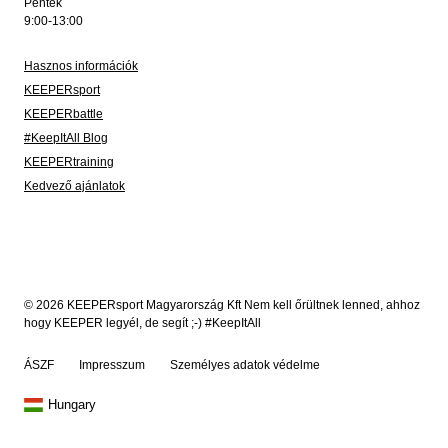
Péntek
9:00-13:00
Hasznos információk
KEEPERsport
KEEPERbattle
#KeepItAll Blog
KEEPERtraining
Kedvező ajánlatok
© 2026 KEEPERsport Magyarország Kft Nem kell őrültnek lenned, ahhoz
hogy KEEPER legyél, de segít ;-) #KeepItAll
ÁSZF
Impresszum
Személyes adatok védelme
Hungary