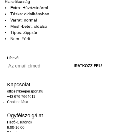
Elasztikusság
Extra: Húzózsinórral
Táska: oldalirányban
Varrat: normal
Mesh-betét: oldalsó
Típus: Zippzár
Nem: Férfi
Hírlevél
Kapcsolat
office@keepersport.hu
+43 676 7664611
Chat indítása
Ügyfélszolgálat
Hétfő-Csütörtök
9:00-16:00