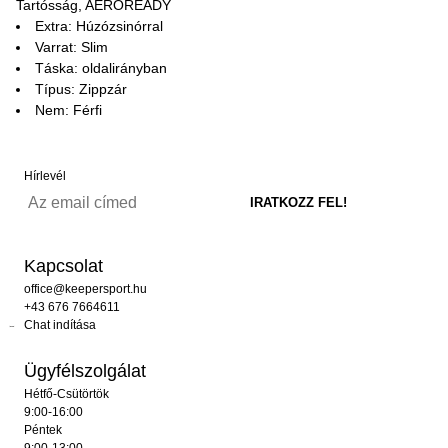
Tartósság, AEROREADY
Extra: Húzózsinórral
Varrat: Slim
Táska: oldalirányban
Típus: Zippzár
Nem: Férfi
Hírlevél
Kapcsolat
office@keepersport.hu
+43 676 7664611
Chat indítása
Ügyfélszolgálat
Hétfő-Csütörtök
9:00-16:00
Péntek