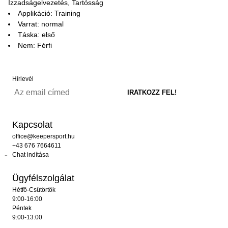
Izzadságelvezetés, Tartósság
Applikáció: Training
Varrat: normal
Táska: első
Nem: Férfi
Hírlevél
Kapcsolat
office@keepersport.hu
+43 676 7664611
Chat indítása
Ügyfélszolgálat
Hétfő-Csütörtök
9:00-16:00
Péntek
9:00-13:00