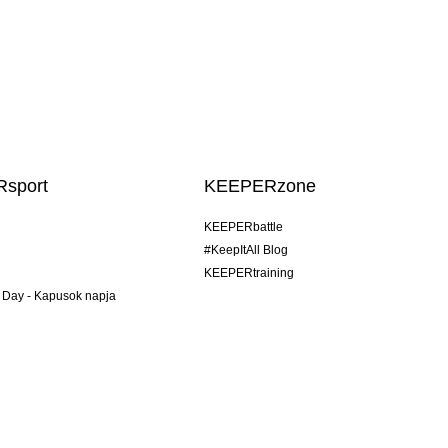
sport
KEEPERzone
KEEPERbattle
#KeepItAll Blog
KEEPERtraining
 Day - Kapusok napja