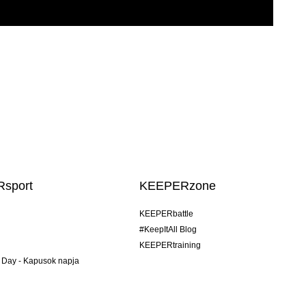
sport
KEEPERzone
KEEPERbattle
#KeepItAll Blog
KEEPERtraining
 Day - Kapusok napja