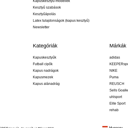
Kapuskesztyű-modellek
Kesztyű szabások
Kesztyűápolás
Latex tulajdonságok (kapus kesztyű)
Newsletter
Kategóriák
Márkák
Kapuskesztyűk
adidas
Futball cipők
KEEPERspo
Kapus nadrágok
NIKE
Kapusmezek
Puma
Kapus alánadrág
REUSCH
Sells Goal
uhlsport
Elite Sport
rehab
Hungary