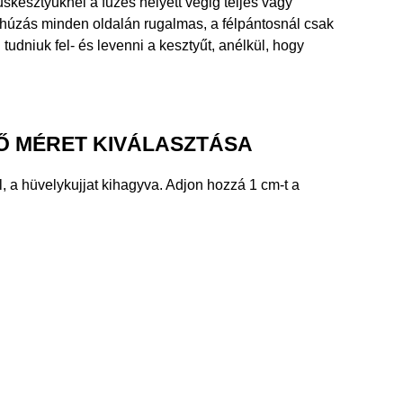
kesztyűknél a fűzés helyett végig teljes vagy
 felhúzás minden oldalán rugalmas, a félpántosnál csak
tudniuk fel- és levenni a kesztyűt, anélkül, hogy
Ő MÉRET KIVÁLASZTÁSA
, a hüvelykujjat kihagyva. Adjon hozzá 1 cm-t a