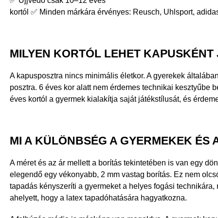
✅ Ujjvédő csak 10–12 éves
kortól ✅ Minden márkára érvényes: Reusch, Uhlsport, adi
MILYEN KORTÓL LEHET KAPUSKÉNT 
A kapusposztra nincs minimális életkor. A gyerekek általában
posztra. 6 éves kor alatt nem érdemes technikai kesztyűbe b
éves kortól a gyermek kialakítja saját játékstílusát, és érde
MI A KÜLÖNBSÉG A GYERMEKEK ÉS
A méret és az ár mellett a borítás tekintetében is van egy
elegendő egy vékonyabb, 2 mm vastag borítás. Ez nem olcs
tapadás kényszeríti a gyermeket a helyes fogási technikára, m
ahelyett, hogy a latex tapadóhatására hagyatkozna.