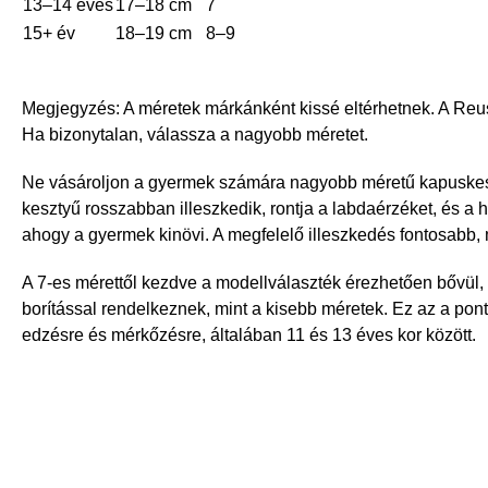
13–14 éves
17–18 cm
7
15+ év
18–19 cm
8–9
Megjegyzés: A méretek márkánként kissé eltérhetnek. A Reus
Ha bizonytalan, válassza a nagyobb méretet.
Ne vásároljon a gyermek számára nagyobb méretű kapuskeszt
kesztyű rosszabban illeszkedik, rontja a labdaérzéket, és a 
ahogy a gyermek kinövi. A megfelelő illeszkedés fontosabb, 
A 7-es mérettől kezdve a modellválaszték érezhetően bővül, 
borítással rendelkeznek, mint a kisebb méretek. Ez az a pon
edzésre és mérkőzésre, általában 11 és 13 éves kor között.