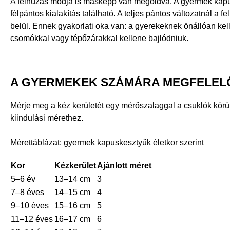
A felhúzás módja is másképp van megoldva. A gyermek kapus
félpántos kialakítás található. A teljes pántos változatnál a
belül. Ennek gyakorlati oka van: a gyerekeknek önállóan kell 
csomókkal vagy tépőzárakkal kellene bajlódniuk.
A GYERMEKEK SZÁMÁRA MEGFELEL
Mérje meg a kéz kerületét egy mérőszalaggal a csuklók körül
kiindulási mérethez.
Mérettáblázat: gyermek kapuskesztyűk életkor szerint
Kor
Kézkerület
Ajánlott méret
5–6 év
13–14 cm
3
7–8 éves
14–15 cm
4
9–10 éves
15–16 cm
5
11–12 éves
16–17 cm
6