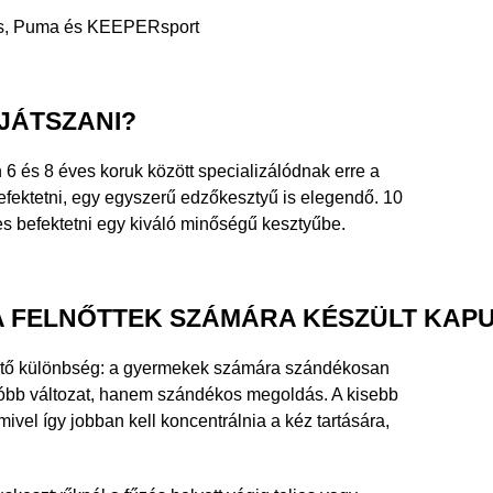
das, Puma és KEEPERsport
JÁTSZANI?
 6 és 8 éves koruk között specializálódnak erre a
efektetni, egy egyszerű edzőkesztyű is elegendő. 10
mes befektetni egy kiváló minőségű kesztyűbe.
 A FELNŐTTEK SZÁMÁRA KÉSZÜLT KAP
 döntő különbség: a gyermekek számára szándékosan
óbb változat, hanem szándékos megoldás. A kisebb
ivel így jobban kell koncentrálnia a kéz tartására,