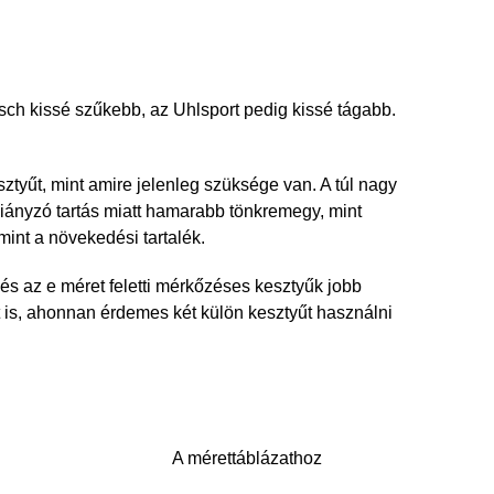
ch kissé szűkebb, az Uhlsport pedig kissé tágabb.
yűt, mint amire jelenleg szüksége van. A túl nagy
hiányzó tartás miatt hamarabb tönkremegy, mint
mint a növekedési tartalék.
és az e méret feletti mérkőzéses kesztyűk jobb
t is, ahonnan érdemes két külön kesztyűt használni
A mérettáblázathoz