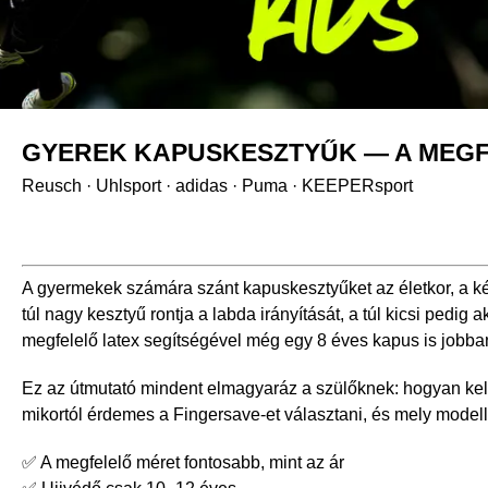
GYEREK KAPUSKESZTYŰK — A MEGF
Reusch · Uhlsport · adidas · Puma · KEEPERsport
A gyermekek számára szánt kapuskesztyűket az életkor, a kézm
túl nagy kesztyű rontja a labda irányítását, a túl kicsi pedig
megfelelő latex segítségével még egy 8 éves kapus is jobban 
Ez az útmutató mindent elmagyaráz a szülőknek: hogyan kell 
mikortól érdemes a Fingersave-et választani, és mely modell
✅ A megfelelő méret fontosabb, mint az ár