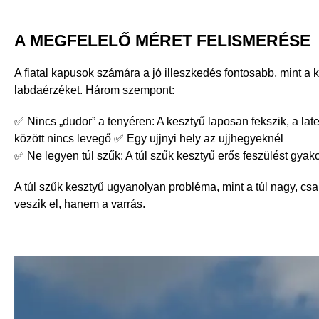
A MEGFELELŐ MÉRET FELISMERÉSE
A fiatal kapusok számára a jó illeszkedés fontosabb, mint a 
labdaérzéket. Három szempont:
✅ Nincs „dudor” a tenyéren: A kesztyű laposan fekszik, a late
között nincs levegő ✅ Egy ujjnyi hely az ujjhegyeknél
✅ Ne legyen túl szűk: A túl szűk kesztyű erős feszülést gyak
A túl szűk kesztyű ugyanolyan probléma, mint a túl nagy, c
veszik el, hanem a varrás.