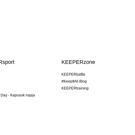
sport
KEEPERzone
KEEPERbattle
#KeepItAll Blog
KEEPERtraining
 Day - Kapusok napja