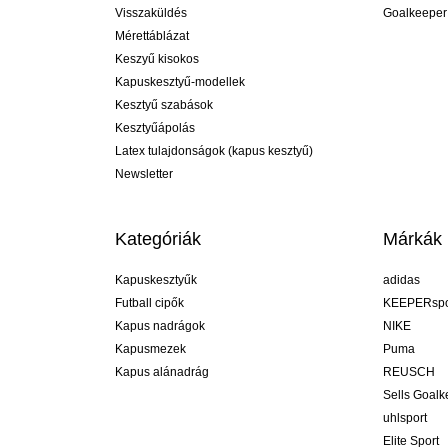
Visszaküldés
Goalkeeper
Mérettáblázat
Keszyű kisokos
Kapuskesztyű-modellek
Kesztyű szabások
Kesztyűápolás
Latex tulajdonságok (kapus kesztyű)
Newsletter
Kategóriák
Márkák
Kapuskesztyűk
adidas
Futball cipők
KEEPERspo
Kapus nadrágok
NIKE
Kapusmezek
Puma
Kapus alánadrág
REUSCH
Sells Goal
uhlsport
Elite Sport