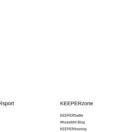
sport
KEEPERzone
KEEPERbattle
#KeepItAll Blog
KEEPERtraining