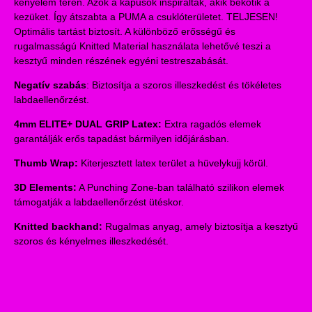
kényelem terén. Azok a kapusok inspirálták, akik bekötik a
kezüket. Így átszabta a PUMA a csuklóterületet. TELJESEN!
Optimális tartást biztosít. A különböző erősségű és
rugalmasságú Knitted Material használata lehetővé teszi a
kesztyű minden részének egyéni testreszabását.
Negatív szabás
: Biztosítja a szoros illeszkedést és tökéletes
labdaellenőrzést.
4mm ELITE+ DUAL GRIP Latex:
Extra ragadós elemek
garantálják erős tapadást bármilyen időjárásban.
Thumb Wrap:
Kiterjesztett latex terület a hüvelykujj körül.
3D Elements:
A Punching Zone-ban található szilikon elemek
támogatják a labdaellenőrzést ütéskor.
Knitted backhand:
Rugalmas anyag, amely biztosítja a kesztyű
szoros és kényelmes illeszkedését.