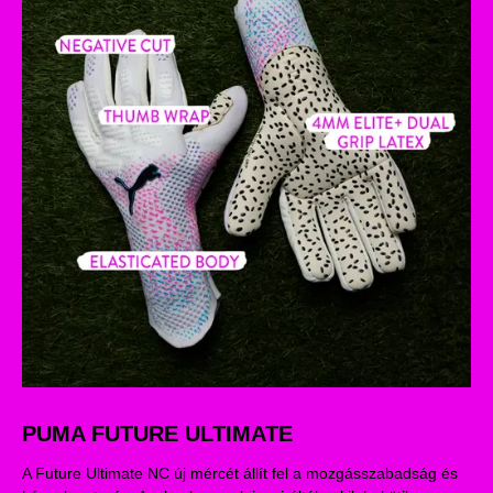
PUMA FUTURE ULTIMATE
A Future Ultimate NC új mércét állít fel a mozgásszabadság és