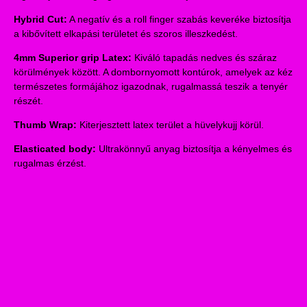
Hybrid Cut:
A negatív és a roll finger szabás keveréke biztosítja
a kibővített elkapási területet és szoros illeszkedést.
4mm Superior grip Latex:
Kiváló tapadás nedves és száraz
körülmények között. A dombornyomott kontúrok, amelyek az kéz
természetes formájához igazodnak, rugalmassá teszik a tenyér
részét.
Thumb Wrap:
Kiterjesztett latex terület a hüvelykujj körül.
Elasticated body:
Ultrakönnyű anyag biztosítja a kényelmes és
rugalmas érzést.