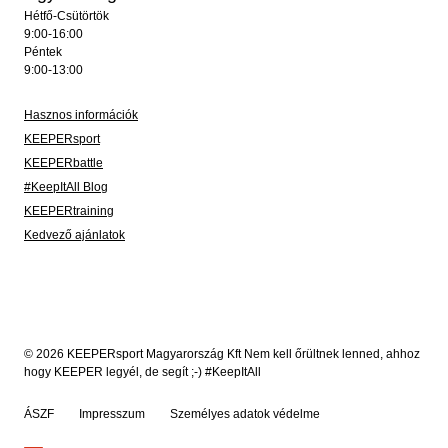
Hétfő-Csütörtök
9:00-16:00
Péntek
9:00-13:00
Hasznos információk
KEEPERsport
KEEPERbattle
#KeepItAll Blog
KEEPERtraining
Kedvező ajánlatok
© 2026 KEEPERsport Magyarország Kft Nem kell őrültnek lenned, ahhoz
hogy KEEPER legyél, de segít ;-) #KeepItAll
ÁSZF
Impresszum
Személyes adatok védelme