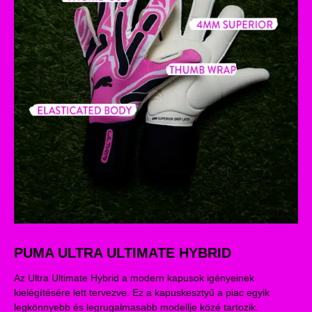
PUMA ULTRA ULTIMATE HYBRID
Az Ultra Ultimate Hybrid a modern kapusok igényeinek
kielégítésére lett tervezve. Ez a kapuskesztyű a piac egyik
legkönnyebb és legrugalmasabb modellje közé tartozik.