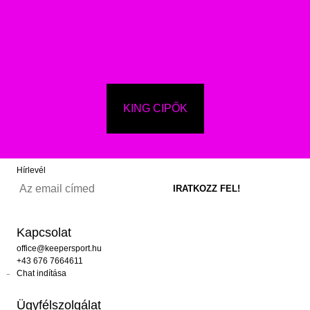
KING CIPŐK
Hírlevél
Kapcsolat
office@keepersport.hu
+43 676 7664611
Chat indítása
Ügyfélszolgálat