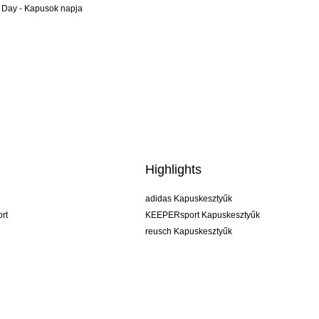
 Day - Kapusok napja
Highlights
adidas Kapuskesztyűk
rt
KEEPERsport Kapuskesztyűk
reusch Kapuskesztyűk
uhlsport Kapuskesztyűk
rehab Kapuskesztyűk
keeper
NIKE Kapuskesztyűk
PUMA Kapuskesztyűk
SELLS Kapuskesztyűk