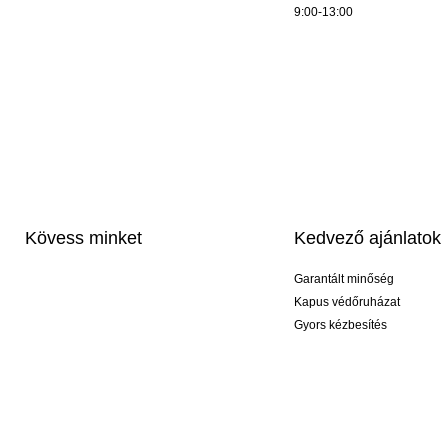
9:00-13:00
Kövess minket
Kedvező ajánlatok
Garantált minőség
Kapus védőruházat
Gyors kézbesítés
Profi feliratozás
Exkluzív kesztyűk
Akciós csomagok