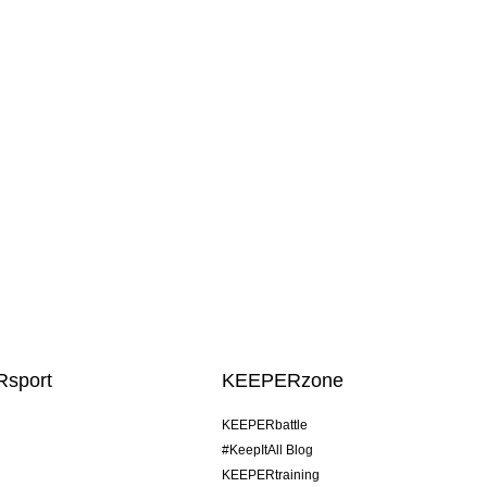
sport
KEEPERzone
KEEPERbattle
#KeepItAll Blog
KEEPERtraining