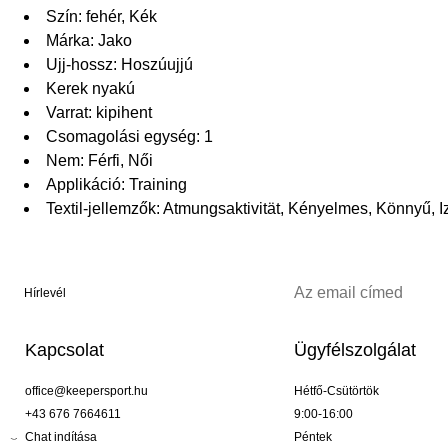
Szín: fehér, Kék
Márka: Jako
Ujj-hossz: Hoszúujjú
Kerek nyakú
Varrat: kipihent
Csomagolási egység: 1
Nem: Férfi, Női
Applikáció: Training
Textil-jellemzők: Atmungsaktivität, Kényelmes, Könnyű, 
Hírlevél
Kapcsolat
Ügyfélszolgálat
office@keepersport.hu
Hétfő-Csütörtök
+43 676 7664611
9:00-16:00
Chat indítása
Péntek