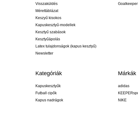
Visszaküldés
Goalkeeper
Mérettáblázat
Keszyű kisokos
Kapuskesztyű-modellek
Kesztyű szabások
Kesztyűápolás
Latex tulajdonságok (kapus kesztyű)
Newsletter
Kategóriák
Márkák
Kapuskesztyűk
adidas
Futball cipők
KEEPERspo
Kapus nadrágok
NIKE
Kapusmezek
Puma
Kapus alánadrág
REUSCH
Sells Goal
uhlsport
Elite Sport