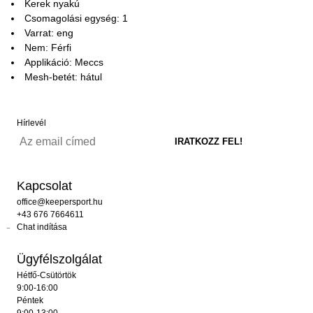
Kerek nyakú
Csomagolási egység: 1
Varrat: eng
Nem: Férfi
Applikáció: Meccs
Mesh-betét: hátul
Hírlevél
Kapcsolat
office@keepersport.hu
+43 676 7664611
Chat indítása
Ügyfélszolgálat
Hétfő-Csütörtök
9:00-16:00
Péntek