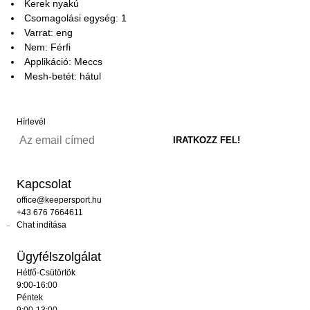
Kerek nyakú
Csomagolási egység: 1
Varrat: eng
Nem: Férfi
Applikáció: Meccs
Mesh-betét: hátul
Hírlevél
Kapcsolat
office@keepersport.hu
+43 676 7664611
Chat indítása
Ügyfélszolgálat
Hétfő-Csütörtök
9:00-16:00
Péntek