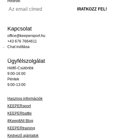
Hírlevél
Kapcsolat
office@keepersport.hu
+43 676 7664611
Chat indítása
Ügyfélszolgálat
Hétfő-Csütörtök
9:00-16:00
Péntek
9:00-13:00
Hasznos információk
KEEPERsport
KEEPERbattle
#KeepItAll Blog
KEEPERtraining
Kedvező ajánlatok