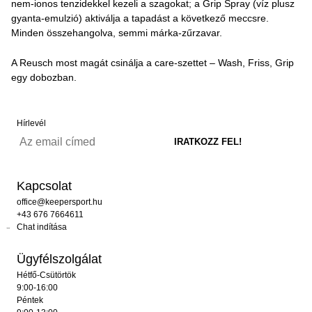
nem-ionos tenzidekkel kezeli a szagokat; a Grip Spray (víz plusz
gyanta-emulzió) aktiválja a tapadást a következő meccsre.
Minden összehangolva, semmi márka-zűrzavar.
A Reusch most magát csinálja a care-szettet – Wash, Friss, Grip
egy dobozban.
Hírlevél
Kapcsolat
office@keepersport.hu
+43 676 7664611
Chat indítása
Ügyfélszolgálat
Hétfő-Csütörtök
9:00-16:00
Péntek