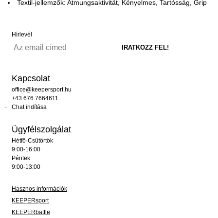
Textil-jellemzők: Atmungsaktivität, Kényelmes, Tartósság, Grip
Hírlevél
Kapcsolat
office@keepersport.hu
+43 676 7664611
Chat indítása
Ügyfélszolgálat
Hétfő-Csütörtök
9:00-16:00
Péntek
9:00-13:00
Hasznos információk
KEEPERsport
KEEPERbattle