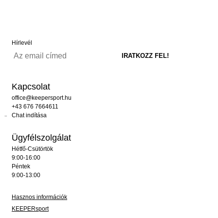
Hírlevél
Kapcsolat
office@keepersport.hu
+43 676 7664611
Chat indítása
Ügyfélszolgálat
Hétfő-Csütörtök
9:00-16:00
Péntek
9:00-13:00
Hasznos információk
KEEPERsport