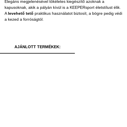
Elegáns megjelenésével tökéletes kiegészítő azoknak a
kapusoknak, akik a pályán kívül is a KEEPERsport életstílust élik.
A
levehető tető
praktikus használatot biztosít, a bögre pedig védi
a kezed a forróságtól.
AJÁNLOTT TERMÉKEK: