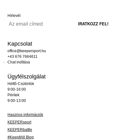
Hírlevél
Kapcsolat
office@keepersport.hu
+43 676 7664611
Chat indítása
Ügyfélszolgálat
Hétfő-Csütörtök
9:00-16:00
Péntek
9:00-13:00
Hasznos információk
KEEPERsport
KEEPERbattle
#KeepItAll Blog