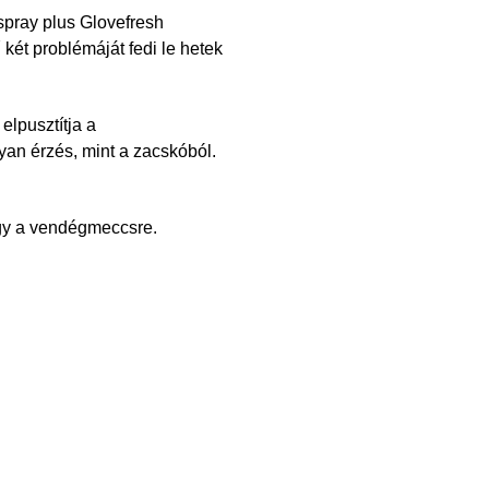
spray plus Glovefresh
 két problémáját fedi le hetek
elpusztítja a
yan érzés, mint a zacskóból.
egy a vendégmeccsre.