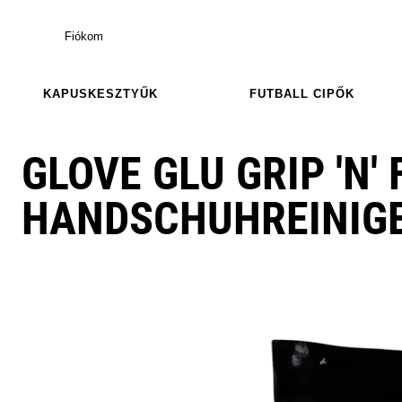
Fiókom
KAPUSKESZTYŰK
FUTBALL CIPŐK
GLOVE GLU GRIP 'N'
HANDSCHUHREINIG