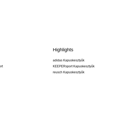
Highlights
adidas Kapuskesztyűk
rt
KEEPERsport Kapuskesztyűk
reusch Kapuskesztyűk
uhlsport Kapuskesztyűk
rehab Kapuskesztyűk
keeper
NIKE Kapuskesztyűk
PUMA Kapuskesztyűk
SELLS Kapuskesztyűk