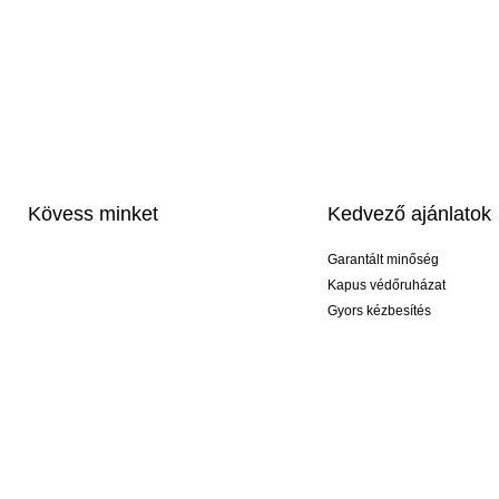
Kövess minket
Kedvező ajánlatok
Garantált minőség
Kapus védőruházat
Gyors kézbesítés
Profi feliratozás
Exkluzív kesztyűk
Akciós csomagok