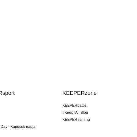
sport
KEEPERzone
KEEPERbattle
#KeepItAll Blog
KEEPERtraining
 Day - Kapusok napja