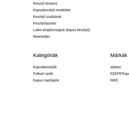
Keszyű kisokos
Kapuskesztyű-modellek
Kesztyű szabások
Kesztyűápolás
Latex tulajdonságok (kapus kesztyű)
Newsletter
Kategóriák
Márkák
Kapuskesztyűk
adidas
Futball cipők
KEEPERspo
Kapus nadrágok
NIKE
Kapusmezek
Puma
Kapus alánadrág
REUSCH
Sells Goal
uhlsport
Elite Sport
rehab