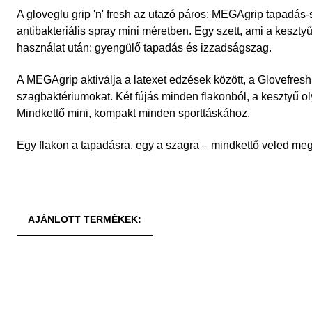
A gloveglu grip 'n' fresh az utazó páros: MEGAgrip tapadás-
antibakteriális spray mini méretben. Egy szett, ami a kesztyű
használat után: gyengülő tapadás és izzadságszag.
A MEGAgrip aktiválja a latexet edzések között, a Glovefresh 
szagbaktériumokat. Két fújás minden flakonból, a kesztyű ol
Mindkettő mini, kompakt minden sporttáskához.
Egy flakon a tapadásra, egy a szagra – mindkettő veled m
AJÁNLOTT TERMÉKEK: