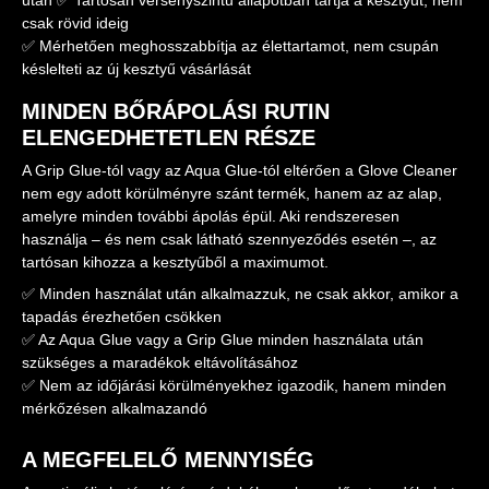
után ✅ Tartósan versenyszintű állapotban tartja a kesztyűt, nem
csak rövid ideig
✅ Mérhetően meghosszabbítja az élettartamot, nem csupán
késlelteti az új kesztyű vásárlását
MINDEN BŐRÁPOLÁSI RUTIN
ELENGEDHETETLEN RÉSZE
A Grip Glue-tól vagy az Aqua Glue-tól eltérően a Glove Cleaner
nem egy adott körülményre szánt termék, hanem az az alap,
amelyre minden további ápolás épül. Aki rendszeresen
használja – és nem csak látható szennyeződés esetén –, az
tartósan kihozza a kesztyűből a maximumot.
✅ Minden használat után alkalmazzuk, ne csak akkor, amikor a
tapadás érezhetően csökken
✅ Az Aqua Glue vagy a Grip Glue minden használata után
szükséges a maradékok eltávolításához
✅ Nem az időjárási körülményekhez igazodik, hanem minden
mérkőzésen alkalmazandó
A MEGFELELŐ MENNYISÉG