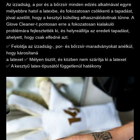
Az izzadság, a por és a bőrzsír minden edzés alkalmával egyre
mélyebbre hatol a latexbe, és fokozatosan csökkenti a tapadást,
jóval azelőtt, hogy a kesztyű külsőleg elhasználódottnak tűnne. A
Glove Cleaner-t pontosan erre a fokozatosan kialakuló
problémára fejlesztették ki, és helyreállítja az eredeti tapadást,
ahelyett, hogy csak elfedné azt.
✅ Feloldja az izzadság-, por- és bőrzsír-maradványokat anélkül,
hogy károsítaná
a latexet ✅ Mélyen tisztít, és közben nem szárítja ki a latexet
✅ A kesztyű latex-típusától függetlenül hatékony