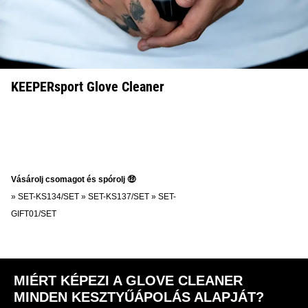
KEEPERsport Glove Cleaner
Vásárolj csomagot és spórolj 🤑
»
SET-KS134/SET
»
SET-KS137/SET
»
SET-
GIFT01/SET
MIÉRT KÉPEZI A GLOVE CLEANER
MINDEN KESZTYŰÁPOLÁS ALAPJÁT?