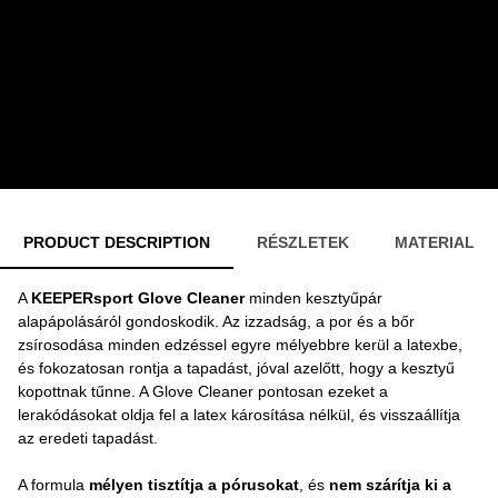
PRODUCT DESCRIPTION
RÉSZLETEK
MATERIAL
A
KEEPERsport Glove Cleaner
minden kesztyűpár
alapápolásáról gondoskodik. Az izzadság, a por és a bőr
zsírosodása minden edzéssel egyre mélyebbre kerül a latexbe,
és fokozatosan rontja a tapadást, jóval azelőtt, hogy a kesztyű
kopottnak tűnne. A Glove Cleaner pontosan ezeket a
lerakódásokat oldja fel a latex károsítása nélkül, és visszaállítja
az eredeti tapadást.
A formula
mélyen tisztítja a pórusokat
, és
nem szárítja ki a