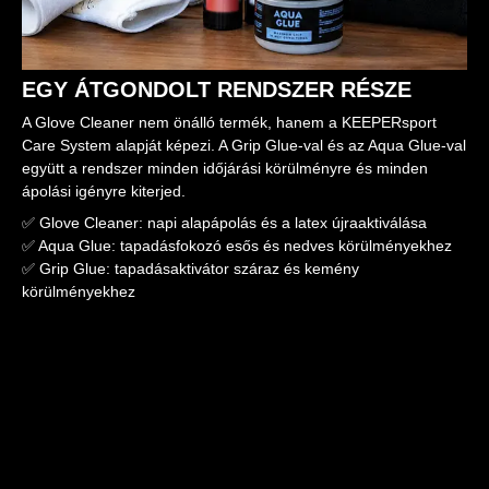
EGY ÁTGONDOLT RENDSZER RÉSZE
A Glove Cleaner nem önálló termék, hanem a KEEPERsport
Care System alapját képezi. A Grip Glue-val és az Aqua Glue-val
együtt a rendszer minden időjárási körülményre és minden
ápolási igényre kiterjed.
✅ Glove Cleaner: napi alapápolás és a latex újraaktiválása
✅ Aqua Glue: tapadásfokozó esős és nedves körülményekhez
✅ Grip Glue: tapadásaktivátor száraz és kemény
körülményekhez