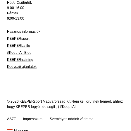
Hétfő-Csütörtök
9:00-16:00
Péntek
9:00-13:00
Hasznos információk
KEEPERsport
KEEPERbattle
#KeepItAll Blog
KEEPERtraining
Kedvező ajánlatok
© 2026 KEEPERsport Magyarország Kft Nem kell őrültnek lenned, ahhoz
hogy KEEPER legyél, de segít ;-) #KeepItAll
ÁSZF
Impresszum
Személyes adatok védelme
Hungary