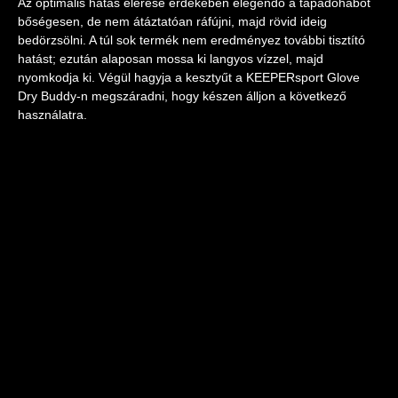
Az optimális hatás elérése érdekében elegendő a tapadóhabot
bőségesen, de nem átáztatóan ráfújni, majd rövid ideig
bedörzsölni. A túl sok termék nem eredményez további tisztító
hatást; ezután alaposan mossa ki langyos vízzel, majd
nyomkodja ki. Végül hagyja a kesztyűt a KEEPERsport Glove
Dry Buddy-n megszáradni, hogy készen álljon a következő
használatra.