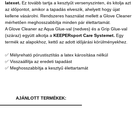
latexet.
Ez tovább tartja a kesztyűt versenyszinten, és kitolja azt
az időpontot, amikor a tapadás elveszik, ahelyett hogy újat
kellene vásárolni. Rendszeres használat mellett a Glove Cleaner
mérhetően meghosszabbítja minden pár élettartamát.
A Glove Cleaner az Aqua Glue-val (nedves) és a Grip Glue-val
(száraz) együtt alkotja a
KEEPERsport Care Systemet.
Egy
termék az alapokhoz, kettő az adott időjárási körülményekhez.
✅ Mélyreható pórustisztítás a latex károsítása nélkül
✅ Visszaállítja az eredeti tapadást
✅ Meghosszabbítja a kesztyű élettartamát
AJÁNLOTT TERMÉKEK: