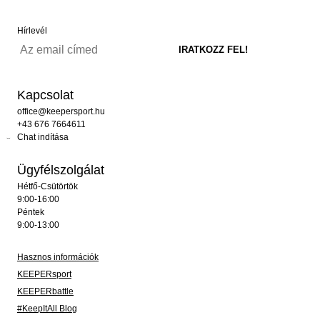
Hírlevél
Kapcsolat
office@keepersport.hu
+43 676 7664611
Chat indítása
Ügyfélszolgálat
Hétfő-Csütörtök
9:00-16:00
Péntek
9:00-13:00
Hasznos információk
KEEPERsport
KEEPERbattle
#KeepItAll Blog