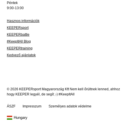
Péntek
9:00-13:00
Hasznos információk
KEEPERsport
KEEPERbattle
#KeepItAll Blog
KEEPERtraining
Kedvező ajánlatok
© 2026 KEEPERsport Magyarország Kft Nem kell őrültnek lenned, ahhoz
hogy KEEPER legyél, de segít ;-) #KeepItAll
ÁSZF
Impresszum
Személyes adatok védelme
Hungary