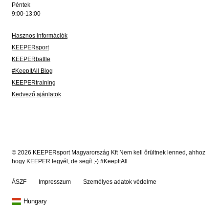
Péntek
9:00-13:00
Hasznos információk
KEEPERsport
KEEPERbattle
#KeepItAll Blog
KEEPERtraining
Kedvező ajánlatok
© 2026 KEEPERsport Magyarország Kft Nem kell őrültnek lenned, ahhoz
hogy KEEPER legyél, de segít ;-) #KeepItAll
ÁSZF
Impresszum
Személyes adatok védelme
Hungary